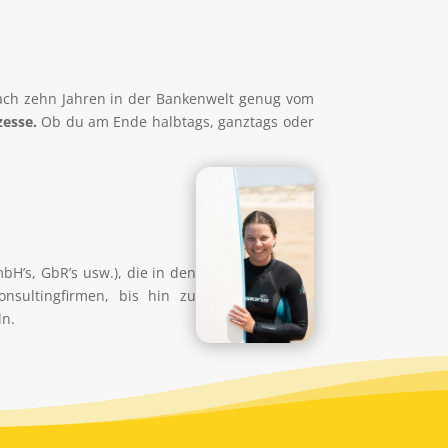
t nach zehn Jahren in der Bankenwelt genug vom
zesse.
Ob du am Ende halbtags, ganztags oder
H’s, GbR’s usw.), die in den
onsultingfirmen, bis hin zu
ln.