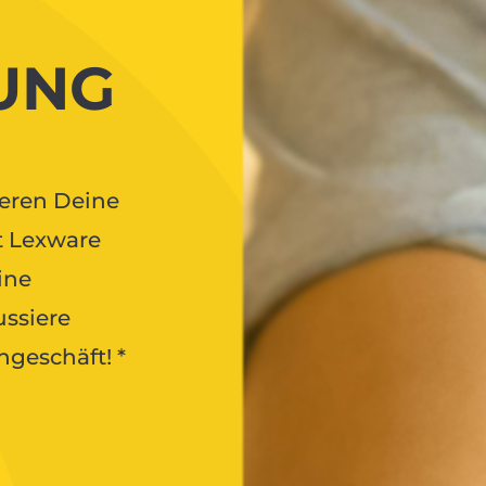
UNG
ieren Deine
t Lexware
ine
ssiere
ngeschäft! *