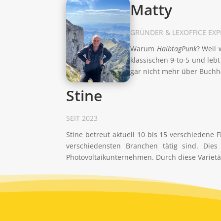
Matty
GRÜNDER & LEXOFFICE EXP
Warum
HalbtagPunk
? Weil 
klassischen 9-to-5 und leb
gar nicht mehr über Buchh
Stine
SEIT 2023
Stine betreut aktuell 10 bis 15 verschiedene
verschiedensten Branchen tätig sind. Dies
Photovoltaikunternehmen. Durch diese Varietät