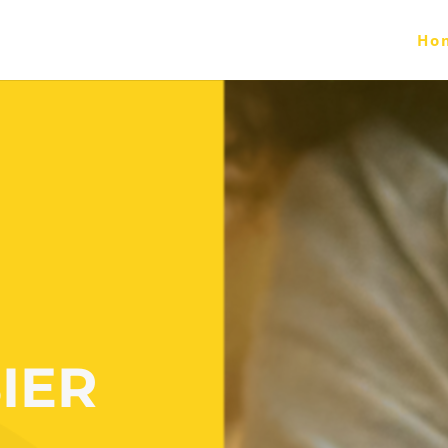
Ho
IER